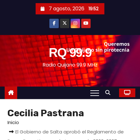
S
7 agosto, 2026
19:52
a
l
t
a
r
RQ 99.9
a
Radio Quijano 99.9 MHz
l
c
o
n
t
e
Cecilia Pastrana
n
Inicio
i
El Gobierno de Salta aprobó el Reglamento de
d