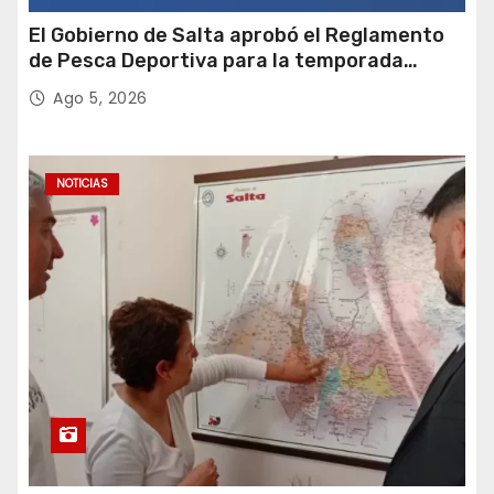
d
El Gobierno de Salta aprobó el Reglamento
e
de Pesca Deportiva para la temporada
2026-2027
e
Ago 5, 2026
n
t
NOTICIAS
r
a
d
a
s