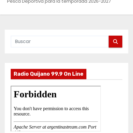
Pesca Deportiva para la temporada 2026-2027
o
Radio Quijano 99.9 On Line