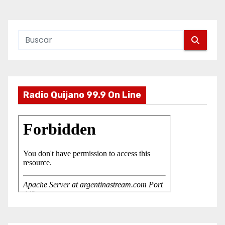
o
Radio Quijano 99.9 On Line