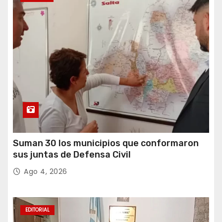
r
a
d
a
s
Suman 30 los municipios que conformaron
sus juntas de Defensa Civil
Ago 4, 2026
EDITORIAL