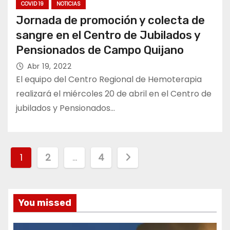
COVID 19
NOTICIAS
Jornada de promoción y colecta de
sangre en el Centro de Jubilados y
Pensionados de Campo Quijano
Abr 19, 2022
El equipo del Centro Regional de Hemoterapia
realizará el miércoles 20 de abril en el Centro de
jubilados y Pensionados…
P
1
2
…
4
a
g
You missed
i