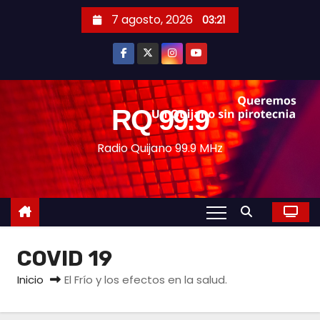
S
7 agosto, 2026
03:21
a
l
t
a
r
RQ 99.9
a
Radio Quijano 99.9 MHz
l
c
o
n
t
e
COVID 19
n
Inicio
El Frío y los efectos en la salud.
i
d