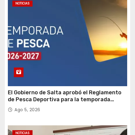
NOTICIAS
n
a
c
i
ó
n
d
El Gobierno de Salta aprobó el Reglamento
e
de Pesca Deportiva para la temporada
2026-2027
e
Ago 5, 2026
n
t
NOTICIAS