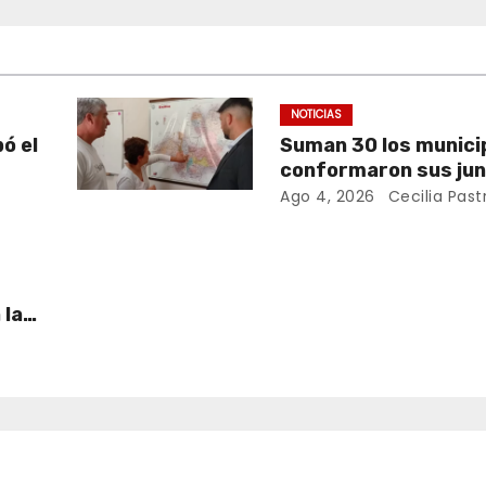
NOTICIAS
ó el
Suman 30 los munici
conformaron sus jun
rada
Defensa Civil
Ago 4, 2026
Cecilia Past
 la