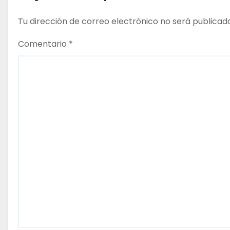
n
Tu dirección de correo electrónico no será publicad
t
Comentario
*
r
a
d
a
s