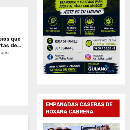
pios que
tas de
rana
EMPANADAS CASERAS DE
ROXANA CABRERA