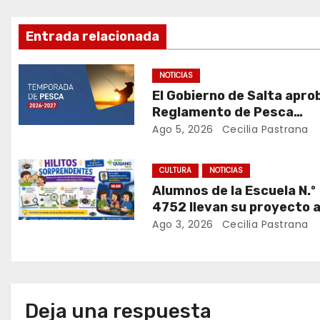
v
e
Entrada relacionada
g
NOTICIAS
a
El Gobierno de Salta aprob
Reglamento de Pesca
c
Deportiva para la tempo
Ago 5, 2026
Cecilia Pastrana
2026-2027
i
CULTURA
NOTICIAS
ó
Alumnos de la Escuela N.º
n
4752 llevan su proyecto a
instancia provincial de la
Ago 3, 2026
Cecilia Pastrana
d
Feria de Ciencias
e
e
Deja una respuesta