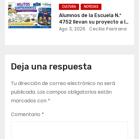
e
CULTURA
NOTICIAS
Alumnos de la Escuela N.º
n
4752 llevan su proyecto a la
instancia provincial de la
Ago 3, 2026
Cecilia Pastrana
t
Feria de Ciencias
r
a
Deja una respuesta
d
Tu dirección de correo electrónico no será
a
publicada.
Los campos obligatorios están
s
marcados con
*
Comentario
*