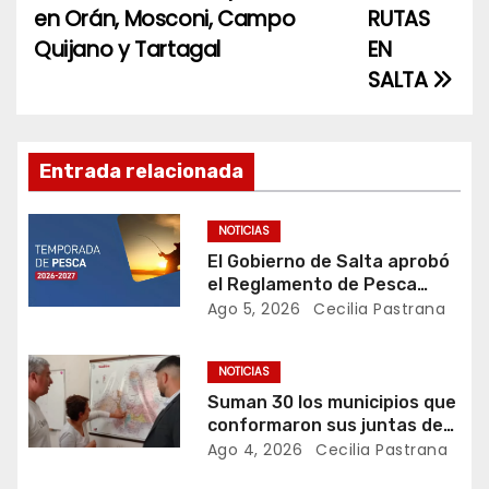
a
en Orán, Mosconi, Campo
RUTAS
Quijano y Tartagal
EN
v
SALTA
e
g
Entrada relacionada
a
c
NOTICIAS
El Gobierno de Salta aprobó
i
el Reglamento de Pesca
Deportiva para la temporada
Ago 5, 2026
Cecilia Pastrana
ó
2026-2027
n
NOTICIAS
Suman 30 los municipios que
d
conformaron sus juntas de
Defensa Civil
Ago 4, 2026
Cecilia Pastrana
e