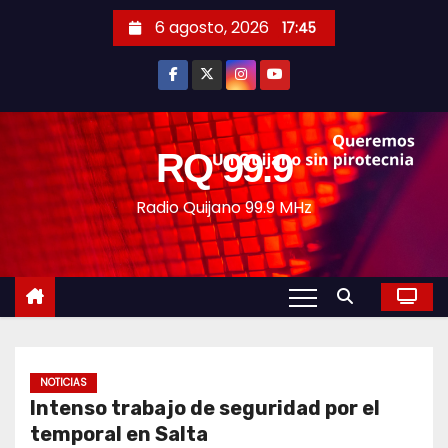
S
6 agosto, 2026
17:45
a
l
t
a
r
RQ 99.9
a
Radio Quijano 99.9 MHz
l
c
o
n
t
e
n
NOTICIAS
i
Intenso trabajo de seguridad por el
d
temporal en Salta