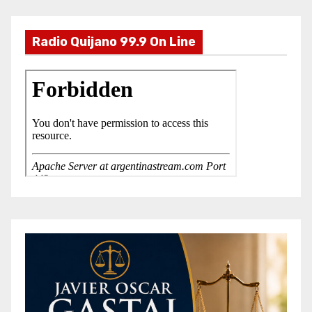
Radio Quijano 99.9 On Line