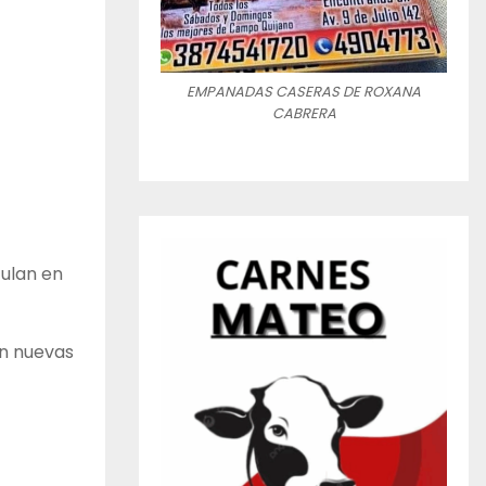
EMPANADAS CASERAS DE ROXANA
CABRERA
culan en
on nuevas