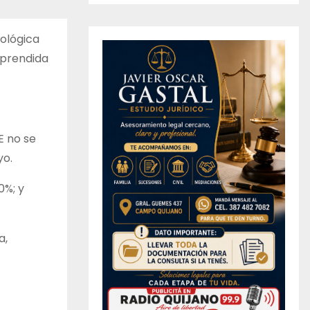
ológica
mprendida
E no se
yo.
0%; y
a,