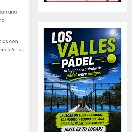
cian una
ra
cias con
enos Aires,