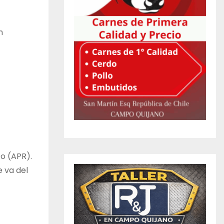
n
o (APR).
e va del