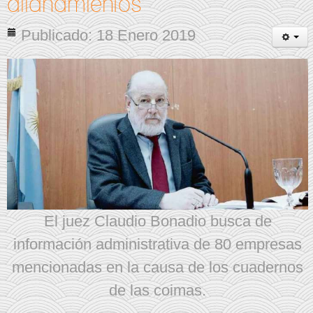
allanamientos
Publicado: 18 Enero 2019
El juez Claudio Bonadio busca de
información administrativa de 80 empresas
mencionadas en la causa de los cuadernos
de las coimas.