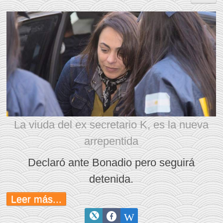
La viuda del ex secretario K, es la nueva
arrepentida
Declaró ante Bonadio pero seguirá
detenida.
Leer más...