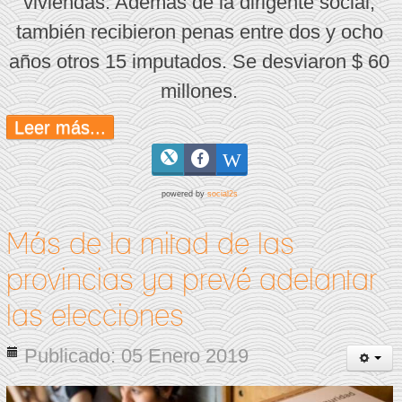
viviendas. Además de la dirigente social,
también recibieron penas entre dos y ocho
años otros 15 imputados. Se desviaron $ 60
millones.
Leer más...
powered by
social2s
Más de la mitad de las
provincias ya prevé adelantar
las elecciones
Publicado: 05 Enero 2019