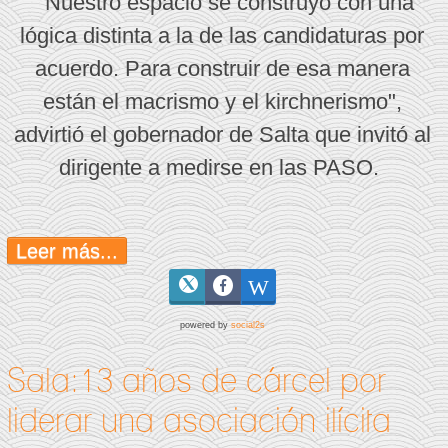
"Nuestro espacio se construyó con una
lógica distinta a la de las candidaturas por
acuerdo. Para construir de esa manera
están el macrismo y el kirchnerismo",
advirtió el gobernador de Salta que invitó al
dirigente a medirse en las PASO.
Leer más...
powered by
social2s
Sala:13 años de cárcel por
liderar una asociación ilícita